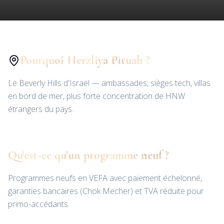
Pourquoi Herzliya Pituah ?
Le Beverly Hills d'Israël — ambassades, sièges tech, villas
en bord de mer, plus forte concentration de HNW
étrangers du pays.
Qu'est-ce qu'un programme neuf ?
Programmes neufs en VEFA avec paiement échelonné,
garanties bancaires (Chok Mecher) et TVA réduite pour
primo-accédants.