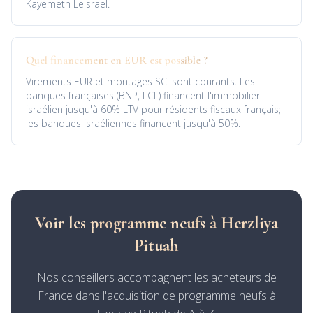
Kayemeth LeIsrael.
Quel financement en EUR est possible ?
Virements EUR et montages SCI sont courants. Les
banques françaises (BNP, LCL) financent l'immobilier
israélien jusqu'à 60% LTV pour résidents fiscaux français;
les banques israéliennes financent jusqu'à 50%.
Voir les programme neufs à Herzliya
Pituah
Nos conseillers accompagnent les acheteurs de
France dans l'acquisition de programme neufs à