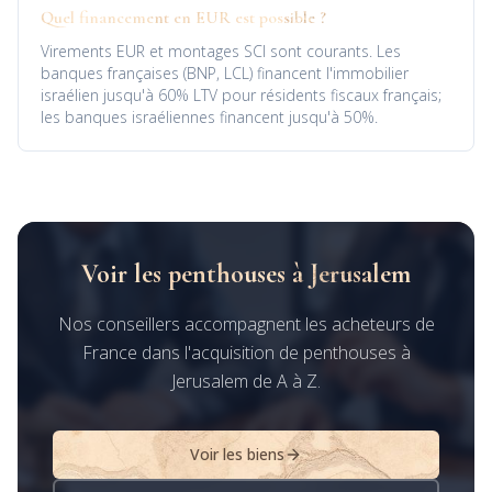
Quel financement en EUR est possible ?
Virements EUR et montages SCI sont courants. Les
banques françaises (BNP, LCL) financent l'immobilier
israélien jusqu'à 60% LTV pour résidents fiscaux français;
les banques israéliennes financent jusqu'à 50%.
Voir les penthouses à Jerusalem
Nos conseillers accompagnent les acheteurs de
France dans l'acquisition de penthouses à
Jerusalem de A à Z.
Voir les biens