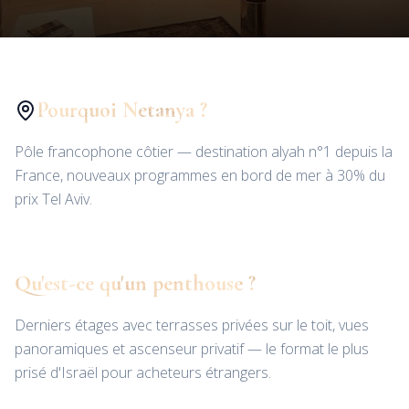
Pourquoi Netanya ?
Pôle francophone côtier — destination alyah n°1 depuis la
France, nouveaux programmes en bord de mer à 30% du
prix Tel Aviv.
Qu'est-ce qu'un penthouse ?
Derniers étages avec terrasses privées sur le toit, vues
panoramiques et ascenseur privatif — le format le plus
prisé d'Israël pour acheteurs étrangers.