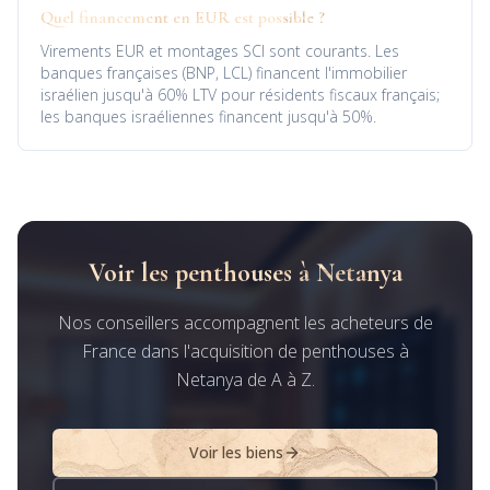
Quel financement en EUR est possible ?
Virements EUR et montages SCI sont courants. Les
banques françaises (BNP, LCL) financent l'immobilier
israélien jusqu'à 60% LTV pour résidents fiscaux français;
les banques israéliennes financent jusqu'à 50%.
Voir les penthouses à Netanya
Nos conseillers accompagnent les acheteurs de
France dans l'acquisition de penthouses à
Netanya de A à Z.
Voir les biens