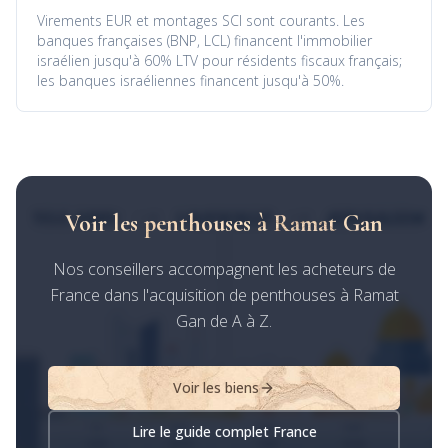
Virements EUR et montages SCI sont courants. Les
banques françaises (BNP, LCL) financent l'immobilier
israélien jusqu'à 60% LTV pour résidents fiscaux français;
les banques israéliennes financent jusqu'à 50%.
Voir les penthouses à Ramat Gan
Nos conseillers accompagnent les acheteurs de
France dans l'acquisition de penthouses à Ramat
Gan de A à Z.
Voir les biens
Lire le guide complet France