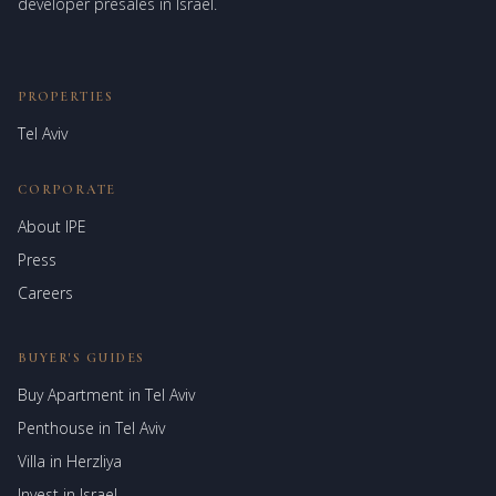
developer presales in Israel.
PROPERTIES
Tel Aviv
CORPORATE
About IPE
Israel Prime Estates
Press
Assistant virtuel
Careers
BUYER'S GUIDES
Buy Apartment in Tel Aviv
Penthouse in Tel Aviv
Villa in Herzliya
Invest in Israel