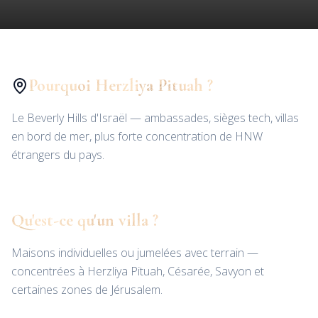
Pourquoi Herzliya Pituah ?
Le Beverly Hills d'Israël — ambassades, sièges tech, villas
en bord de mer, plus forte concentration de HNW
étrangers du pays.
Qu'est-ce qu'un villa ?
Maisons individuelles ou jumelées avec terrain —
concentrées à Herzliya Pituah, Césarée, Savyon et
certaines zones de Jérusalem.