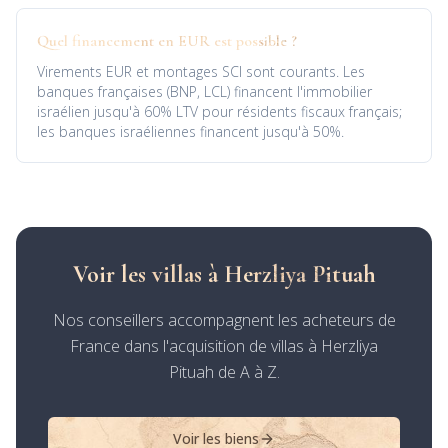
Quel financement en EUR est possible ?
Virements EUR et montages SCI sont courants. Les
banques françaises (BNP, LCL) financent l'immobilier
israélien jusqu'à 60% LTV pour résidents fiscaux français;
les banques israéliennes financent jusqu'à 50%.
Voir les villas à Herzliya Pituah
Nos conseillers accompagnent les acheteurs de
France dans l'acquisition de villas à Herzliya
Pituah de A à Z.
Voir les biens