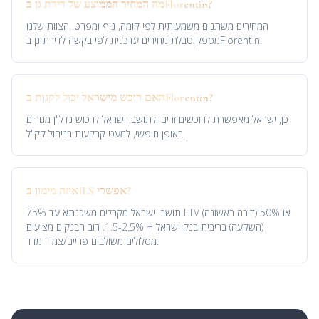
מה המחיר הממוצע של דירת גן בFlorentin?
המחירים משתנים משמעותית לפי קומה, נוף ומפרט. הצוות שלנו
מספק טבלת מחירים עדכנית לפי בקשה לדירת גן בFlorentin.
האם רוכש מישראל יכול לקנות בFlorentin?
כן, ישראל מאפשרת לרוכשים זרים ולתושבי ישראל לרכוש נדל"ן מגורים
באופן חופשי, למעט קרקעות בניהול קק"ל.
איזה מימון בILS אפשרי?
תושבי ישראל מקבלים משכנתא עד 75% LTV (דירה ראשונה) או 50%
(השקעה) בריבית בנק ישראל + 1.5-2.5%. רוב הבנקים מציעים
מסלולים משולבים פריים/צמוד מדד.