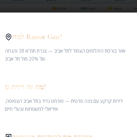
למה Ramat Gan?
אזור בורסת היהלומים הצמוד לתל אביב — צנרת תמ"א 38 והנחה
של 20% מול תל אביב.
מה זה דירת גן?
דירות קרקע עם גינה פרטית — פורמט נדיר בתל אביב הצפופה,
אידיאלי למשפחות ובעלי חיים.