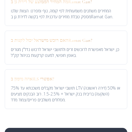
מה המחיר הממוצע של דירת גן בRamat Gan?
המחירים משתנים משמעותית לפי קומה, נוף ומפרט. הצוות שלנו
מספק טבלת מחירים עדכנית לפי בקשה לדירת גן בRamat Gan.
האם רוכש מישראל יכול לקנות בRamat Gan?
כן, ישראל מאפשרת לרוכשים זרים ולתושבי ישראל לרכוש נדל"ן מגורים
באופן חופשי, למעט קרקעות בניהול קק"ל.
איזה מימון בILS אפשרי?
תושבי ישראל מקבלים משכנתא עד 75% LTV (דירה ראשונה) או 50%
(השקעה) בריבית בנק ישראל + 1.5-2.5%. רוב הבנקים מציעים
מסלולים משולבים פריים/צמוד מדד.