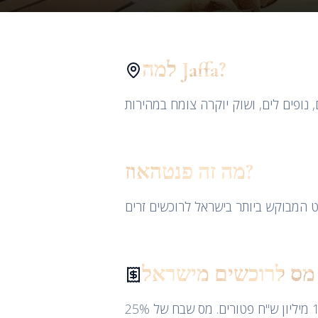
למה Jaffa?
מה זה פנטהאוז?
מס לרוכשים מישראל
תושבי ישראל משלמים מס רכישה במדרגות מתקדמות (0-10%). רוכשי דירה ראשונה מתחת ל־1.93 מיליון ש"ח פטורים. מס שבח של 25%