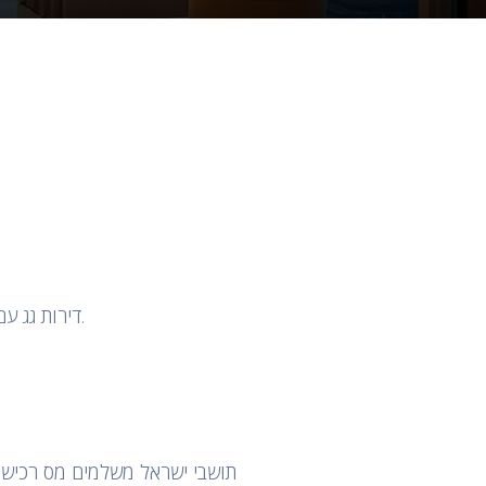
דירות גג עם מרפסות פרטיות, נופים פנורמיים וגישת מעלית ייעודית — הפורמט המבוקש ביותר בישראל לרוכשים זרים.