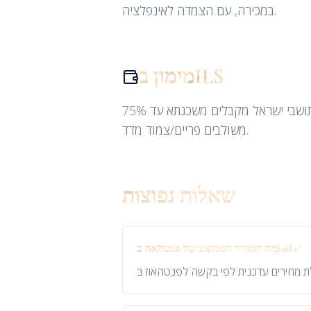
במכירה, עם הצמדה לאינפלציה.
מימון בILS
תושבי ישראל מקבלים משכנתא עד 75% LTV (דירה ראשונה) או 50% (השקעה) בריבית בנק ישראל + 1.5-2.5%. רוב הבנקים מציעים מסלולים
משולבים פריים/צמוד מדד.
שאלות נפוצות
מה המחיר הממוצע של פנטהאוז בJaffa?