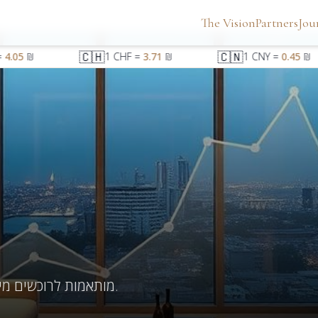
The Vision
Partners
Jou
🇨🇭
🇨🇳
4.05
₪
1
CHF
=
3.71
₪
1
CNY
=
0.45
₪
הזדמנויות פנטהאוז מובחרות בJaffa, Tel Aviv — מותאמות לרוכשים מישראל.