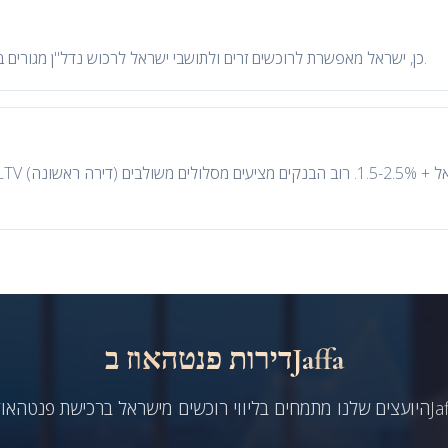
כן, ישראל מאפשרת לרוכשים זרים ולתושבי ישראל לרכוש נדל"ן מגורים באופן חופשי, למעט קרקעות בניהול קק"ל.
דירות פנטהאוז בJaffa
 רוכשים מישראל ברכישת פנטהאוז ב