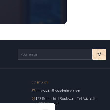
Assistant virtuel
CONTACT
realestate@israelprime.com
123 Rothschild Boulevard, Tel Aviv-Yafo,
6688101, Israel