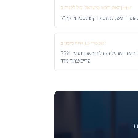
האם רוכש מישראל יכול לקנות בJaffa?
איזה מימון בILS אפשרי?
תושבי ישראל מקבלים משכנתא עד 75% LTV (דירה ראשונה) או 50% (השקעה) בריבית בנק ישראל + 1.5-2.5%. רוב הבנקים מציעים מסלולים משולבים
פריים/צמוד מדד.