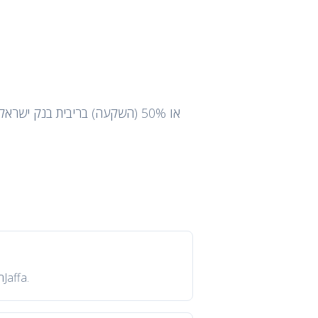
המחירים משתנים משמעותית לפי קומה, נוף ומפרט. הצוות שלנו מספק טבלת מחירים עדכנית לפי בקשה לפנטהאוז בJaffa.